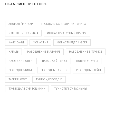
оказались не готовы.
АНОМАЛ ЁМҒИРЛАР
ГРАЖДАНСКАЯ ОБОРОНА ТУНИСА
ИЗМЕНЕНИЕ КЛИМАТА
ИНФРАСТРУКТУРНЫЙ КРИЗИС
КАИС САИД
МОНАСТИР
МОНАСТИРДЕГІ НӨСЕР
НАБУЛЬ
НАВОДНЕНИЕ В АЛЖИРЕ
НАВОДНЕНИЕ В ТУНИСЕ
НАСЛІДКИ ПОВЕНІ
ПАВОДКА Ў ТУНІСЕ
ПОВІНЬ У ТУНІСІ
РЕКОРДНІ ЗЛИВИ
РЕКОРДНЫЕ ЛИВНИ
РЭКОРДНЫЯ ЛІЎНІ.
ТАБИИЙ ОФАТ
ТУНИС ҚАУІПСІЗДІГІ
ТУНИСДАГИ СУВ ТОШҚИНИ
ТУНИСТЕГІ СУ ТАСҚЫНЫ