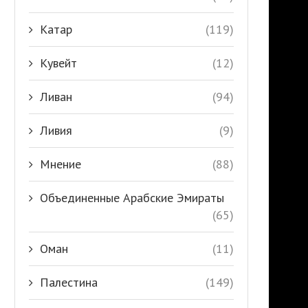
Катар
(119)
Кувейт
(12)
Ливан
(94)
Ливия
(9)
Мнение
(88)
Объединенные Арабские Эмираты
(65)
Оман
(11)
Палестина
(149)