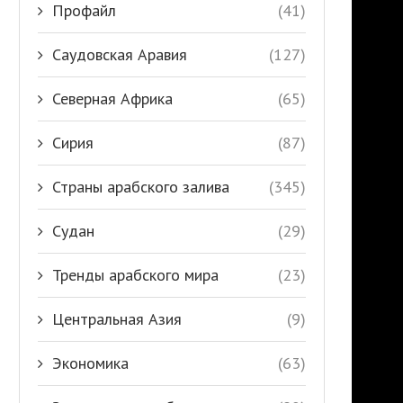
Профайл
(41)
Саудовская Аравия
(127)
Северная Африка
(65)
Сирия
(87)
Страны арабского залива
(345)
Судан
(29)
Тренды арабского мира
(23)
Центральная Азия
(9)
Экономика
(63)