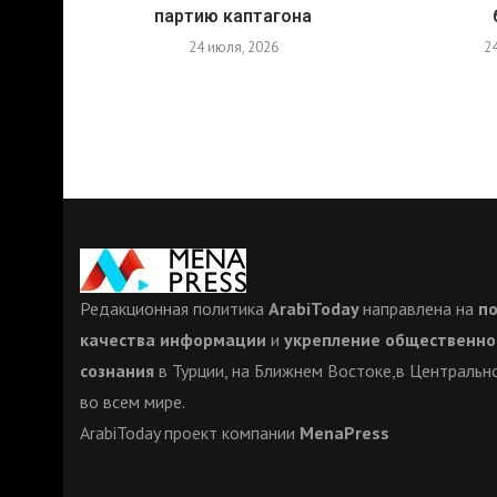
партию каптагона
24 июля, 2026
2
Редакционная политика
ArabiToday
направлена на
п
качества информации
и
укрепление общественно
сознания
в Турции, на Ближнем Востоке,в Центрально
во всем мире.
ArabiToday проект компании
MenaPress