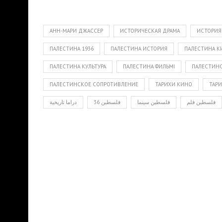
АНН-МАРИ ДЖАССЕР
ИСТОРИЧЕСКАЯ ДРАМА
ИСТОРИЯ
ПАЛЕСТИНА 1936
ПАЛЕСТИНА ИСТОРИЯ
ПАЛЕСТИНА К
ПАЛЕСТИНА КУЛЬТУРА
ПАЛЕСТИНА ФИЛЬМІ
ПАЛЕСТИНС
ПАЛЕСТИНСКОЕ СОПРОТИВЛЕНИЕ
ТАРИХИ КИНО
ТАР
فلسطین فلم
فلسطين سينما
فلسطين 36
دراما تاريخية