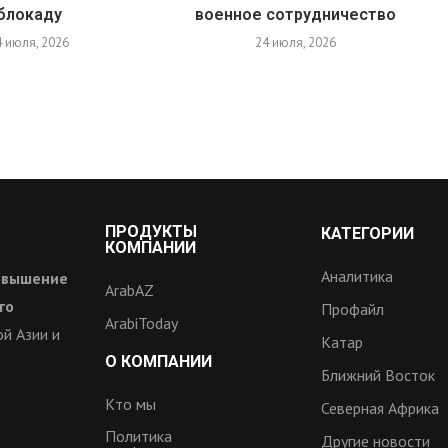
блокаду
военное сотрудничество
4 июля, 2026
24 июля, 2026
ПРОДУКТЫ
КАТЕГОРИИ
КОМПАНИИ
Аналитика
овышение
ArabAZ
го
Профайл
ArabiToday
й Азии и
Катар
О КОМПАНИИ
Ближний Восток
Кто мы
Северная Африка
Политика
Другие новости