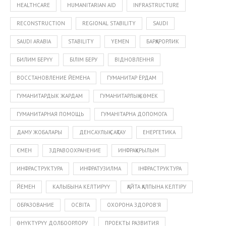
HEALTHCARE
HUMANITARIAN AID
INFRASTRUCTURE
RECONSTRUCTION
REGIONAL STABILITY
SAUDI
SAUDI ARABIA
STABILITY
YEMEN
БАРҚАРОРЛИК
БИЛИМ БЕРҮҮ
БІЛІМ БЕРУ
ВІДНОВЛЕННЯ
ВОССТАНОВЛЕНИЕ ЙЕМЕНА
ГУМАНИТАР ЁРДАМ
ГУМАНИТАРДЫК ЖАРДАМ
ГУМАНИТАРЛЫҚ КӨМЕК
ГУМАНИТАРНАЯ ПОМОЩЬ
ГУМАНІТАРНА ДОПОМОГА
ДАМУ ЖОБАЛАРЫ
ДЕНСАУЛЫҚ САҚТАУ
ЕНЕРГЕТИКА
ЄМЕН
ЗДРАВООХРАНЕНИЕ
ИНФРАҚҰРЫЛЫМ
ИНФРАСТРУКТУРА
ИНФРАТУЗИЛМА
ІНФРАСТРУКТУРА
ЙЕМЕН
КАЛЫБЫНА КЕЛТИРҮҮ
ҚАЙТА ҚАЛПЫНА КЕЛТІРУ
ОБРАЗОВАНИЕ
ОСВІТА
ОХОРОНА ЗДОРОВ’Я
ӨНҮКТҮРҮҮ ДОЛБООРЛОРУ
ПРОЕКТЫ РАЗВИТИЯ