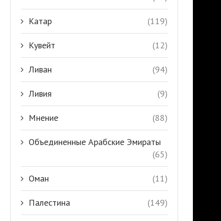
Катар
(119)
Кувейт
(12)
Ливан
(94)
Ливия
(9)
Мнение
(88)
Объединенные Арабские Эмираты
(65)
Оман
(11)
Палестина
(149)