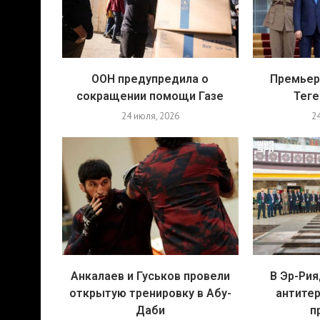
ООН предупредила о
Премьер
сокращении помощи Газе
Теге
24 июля, 2026
2
Анкалаев и Гуськов провели
В Эр-Ри
открытую тренировку в Абу-
антите
Даби
п