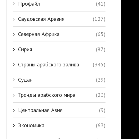
Профайл
(41)
Саудовская Аравия
(127)
Северная Африка
(65)
Сирия
(87)
Страны арабского залива
(345)
Судан
(29)
Тренды арабского мира
(23)
Центральная Азия
(9)
Экономика
(63)