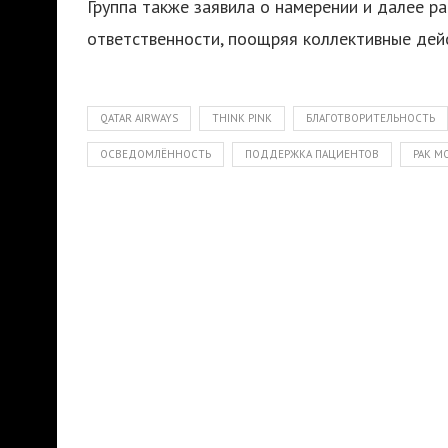
Группа также заявила о намерении и далее 
ответственности, поощряя коллективные дейс
QATAR AIRWAYS
THINK PINK
БЛАГОТВОРИТЕЛЬНОСТЬ
ОСВЕДОМЛЁННОСТЬ
ПОДДЕРЖКА ПАЦИЕНТОВ
РАК М