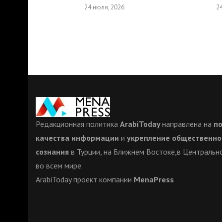
24 июля, 2026
2
Редакционная политика
ArabiToday
направлена на
п
качества информации
и
укрепление общественно
сознания
в Турции, на Ближнем Востоке,в Центрально
во всем мире.
ArabiToday проект компании
MenaPress