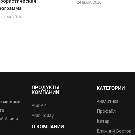
ррористическая
24 июля, 2026
рограмма
4 июля, 2026
ПРОДУКТЫ
КАТЕГОРИИ
КОМПАНИИ
Аналитика
овышение
ArabAZ
го
Профайл
ArabiToday
й Азии и
Катар
О КОМПАНИИ
Ближний Восток