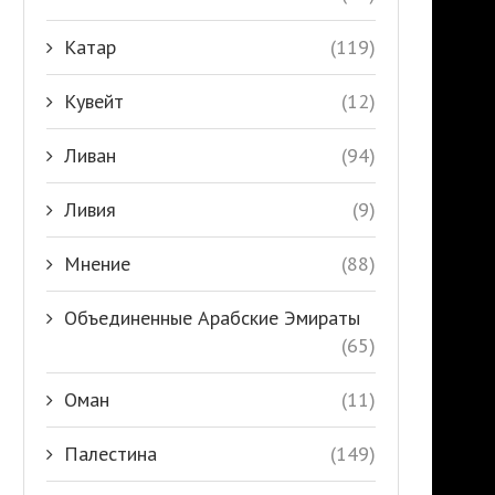
Катар
(119)
Кувейт
(12)
Ливан
(94)
Ливия
(9)
Мнение
(88)
Объединенные Арабские Эмираты
(65)
Оман
(11)
Палестина
(149)