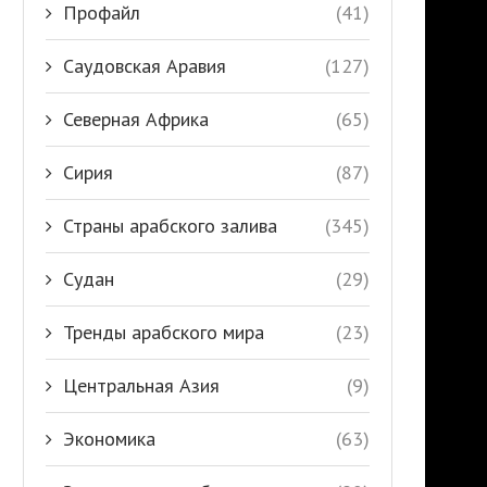
Профайл
(41)
Саудовская Аравия
(127)
Северная Африка
(65)
Сирия
(87)
Страны арабского залива
(345)
Судан
(29)
Тренды арабского мира
(23)
Центральная Азия
(9)
Экономика
(63)