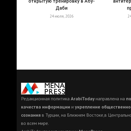
открытую тренировку в Абу-
антите
Даби
п
24 июля, 2026
2
Редакционная политика
ArabiToday
направлена на
п
качества информации
и
укрепление общественно
сознания
в Турции, на Ближнем Востоке,в Центрально
во всем мире.