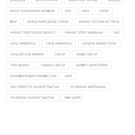
ИККИ ТОМОНЛАМА АЛОҚАЛАР
ИҲТ
ИЫҰ
КАТАР
ҚАТАР
МЕЖДУНАРОДНЫЕ СВЯЗИ
МИНИСТЕРСКАЯ ВСТРЕЧА
МИНИСТРЛЕР ЖОЛУГУШУУСУ
МИНИСТРЛЕР ЖЫЙЫНЫ
ОИС
САУД АРАБИЯСЫ
САУД АРАВИЯСЫ
САУДИЯ АРАБИСТОНИ
я
САУДОВСКАЯ АРАВИЯ
САЯСАТ
ТАШҚИ СИЁСАТ
ТАЯУ ШЫҒЫС
ТЫШКЫ САЯСАТ
ХАЛҚАРО ҲАМКОРЛИК
ХАЛЫҚАРАЛЫҚ ЫНТЫМАҚТАСТЫҚ
ЫИҰ
ЭКИ ТАРАПТУУ КЫЗМАТТАШТЫК
ЭЛ АРАЛЫК БАЙЛАНЫШ
ЭЛ АРАЛЫК КЫЗМАТТАШТЫК
ЯҚИН ШАРҚ