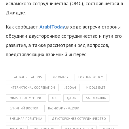
исламского сотрудничества (ОИС), состоявшегося в
Джидде.
Как сообщает
ArabiToday
,в ходе встречи стороны
обсудили двустороннее сотрудничество и пути его
развития, а также рассмотрели ряд вопросов,
представляющих взаимный интерес.
BILATERAL RELATIONS
DIPLOMACY
FOREIGN POLICY
INTERNATIONAL COOPERATION
JEDDAH
MIDDLE EAST
MINISTERIAL MEETING
OIC
QATAR
SAUDI ARABIA
БЛИЖНИЙ ВОСТОК
ВАЗИРЛАР УЧРАШУВИ
ВНЕШНЯЯ ПОЛИТИКА
ДВУСТОРОННЕЕ СОТРУДНИЧЕСТВО
ДЖИДДА
ДИПЛОМАТИЯ
ЖАКЫНКЫ ЧЫГЫШ
ЖИДДА