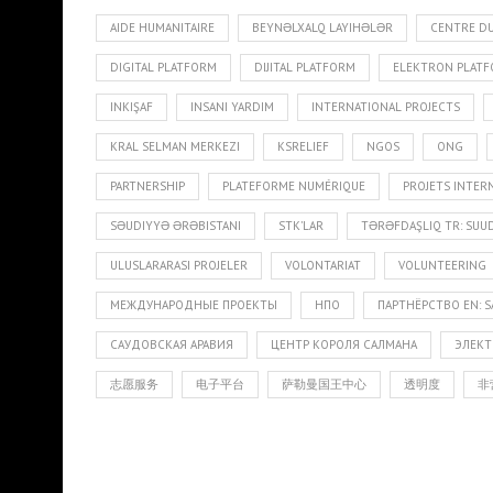
AIDE HUMANITAIRE
BEYNƏLXALQ LAYIHƏLƏR
CENTRE DU
DIGITAL PLATFORM
DIJITAL PLATFORM
ELEKTRON PLAT
INKIŞAF
INSANI YARDIM
INTERNATIONAL PROJECTS
KRAL SELMAN MERKEZI
KSRELIEF
NGOS
ONG
PARTNERSHIP
PLATEFORME NUMÉRIQUE
PROJETS INTER
SƏUDIYYƏ ƏRƏBISTANI
STK’LAR
TƏRƏFDAŞLIQ TR: SUUD
ULUSLARARASI PROJELER
VOLONTARIAT
VOLUNTEERING
МЕЖДУНАРОДНЫЕ ПРОЕКТЫ
НПО
ПАРТНЁРСТВО EN: S
САУДОВСКАЯ АРАВИЯ
ЦЕНТР КОРОЛЯ САЛМАНА
ЭЛЕКТ
志愿服务
电子平台
萨勒曼国王中心
透明度
非