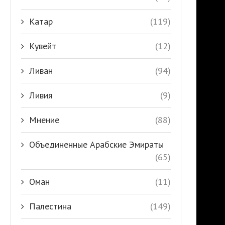
Катар
(119)
Кувейт
(12)
Ливан
(94)
Ливия
(9)
Мнение
(88)
Объединенные Арабские Эмираты
(65)
Оман
(11)
Палестина
(149)