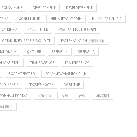
 ROI SALMANE
DEVELOPMENT
DÉVELOPPEMENT
FORMA
GÖNÜLLÜLÜK
HUMANITAR YARDIM
HUMANITARIAN AID
KALKINMA
KÖNÜLLÜLÜK
KRAL SALMAN MƏRKƏZI
ORTAKLIK FR: ARABIE SAOUDITE
PARTENARIAT ZH: 沙特阿拉伯
NATIONAUX
QHT-LƏR
ŞEFFAFLIK
ŞƏFFAFLIQ
I ARABISTAN
TRANSPARENCE
TRANSPARENCY
ВОЛОНТЁРСТВО
ГУМАНИТАРНАЯ ПОМОЩЬ
AUDI ARABIA
ПРОЗРАЧНОСТЬ
РАЗВИТИЕ
РОННЫЙ ПОРТАЛ
人道援助
发展
合作
国际项目
营利组织