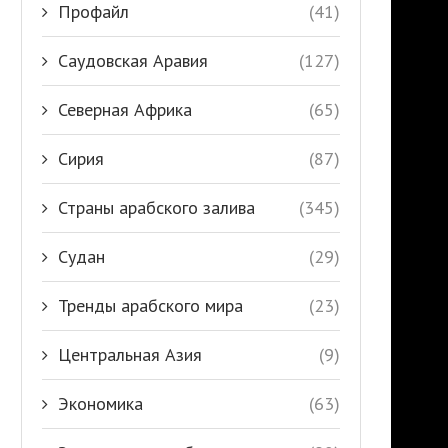
Профайл
(41)
Саудовская Аравия
(127)
Северная Африка
(65)
Сирия
(87)
Страны арабского залива
(345)
Судан
(29)
Тренды арабского мира
(23)
Центральная Азия
(9)
Экономика
(63)