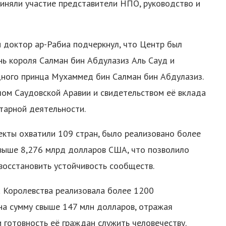
риняли участие представители НПО, руководство и
и доктор ар-Рабиа подчеркнул, что Центр был
нь короля Салман бин Абдулазиз Аль Сауд и
ного принца Мухаммед бин Салман бин Абдулазиз.
лом Саудовской Аравии и свидетельством её вклада
тарной деятельности.
екты охватили 109 стран, было реализовано более
ыше 8,276 млрд долларов США, что позволило
восстановить устойчивость сообществ.
а Королевства реализовала более 1200
на сумму свыше 147 млн долларов, отражая
 готовность её граждан служить человечеству.