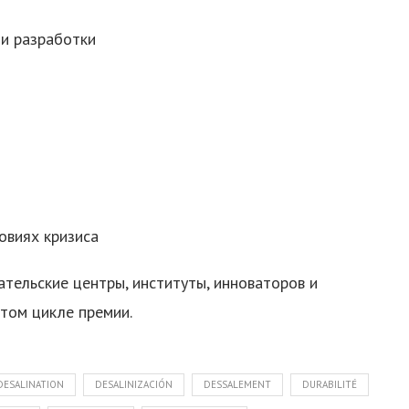
и разработки
овиях кризиса
тельские центры, институты, инноваторов и
ятом цикле премии.
DESALINATION
DESALINIZACIÓN
DESSALEMENT
DURABILITÉ