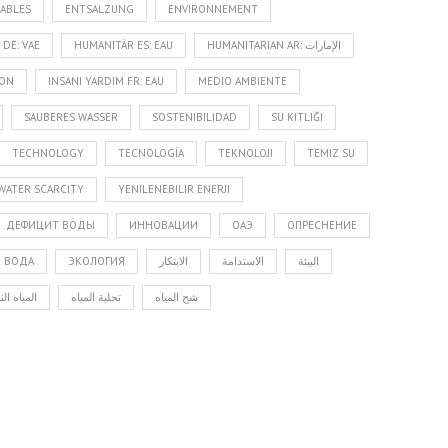
ABLES
ENTSALZUNG
ENVIRONNEMENT
DE: VAE
HUMANITÄR ES: EAU
HUMANITARIAN AR: الإمارات
YON
INSANI YARDIM FR: EAU
MEDIO AMBIENTE
SAUBERES WASSER
SOSTENIBILIDAD
SU KITLIĞI
TECHNOLOGY
TECNOLOGÍA
TEKNOLOJI
TEMIZ SU
WATER SCARCITY
YENILENEBILIR ENERJI
ДЕФИЦИТ ВОДЫ
ИННОВАЦИИ
ОАЭ
ОПРЕСНЕНИЕ
Я ВОДА
ЭКОЛОГИЯ
الابتكار
الاستدامة
البيئة
شح المياه
تحلية المياه
المياه ال