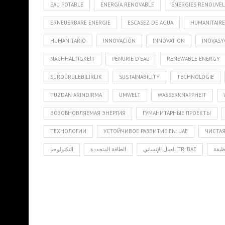
EAU POTABLE
ENERGÍA RENOVABLE
ÉNERGIES RENOUVEL
ERNEUERBARE ENERGIE
ESCASEZ DE AGUA
HUMANITAIRE 
HUMANITARIO
INNOVACIÓN
INNOVATION
INOVAS
NACHHALTIGKEIT
PÉNURIE D’EAU
RENEWABLE ENERGY
SÜRDÜRÜLEBILIRLIK
SUSTAINABILITY
TECHNOLOGIE
TUZDAN ARINDIRMA
UMWELT
WASSERKNAPPHEIT
ВОЗОБНОВЛЯЕМАЯ ЭНЕРГИЯ
ГУМАНИТАРНЫЕ ПРОЕКТЫ
ТЕХНОЛОГИИ
УСТОЙЧИВОЕ РАЗВИТИЕ EN: UAE
ЧИСТА
نظيفة
العمل الإنساني TR: BAE
الطاقة المتجددة
التكنولوجيا