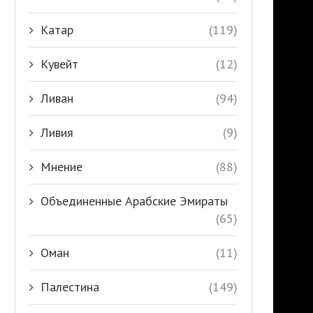
Катар
(119)
Кувейт
(12)
Ливан
(94)
Ливия
(9)
Мнение
(88)
Объединенные Арабские Эмираты
(65)
Оман
(11)
Палестина
(149)