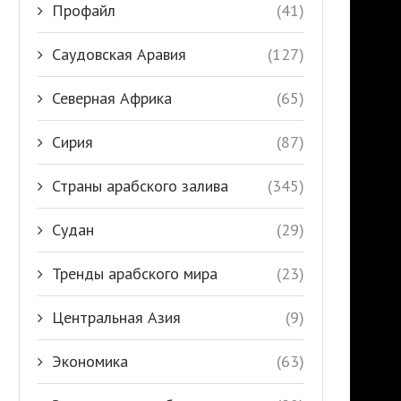
Профайл
(41)
Саудовская Аравия
(127)
Северная Африка
(65)
Сирия
(87)
Страны арабского залива
(345)
Судан
(29)
Тренды арабского мира
(23)
Центральная Азия
(9)
Экономика
(63)