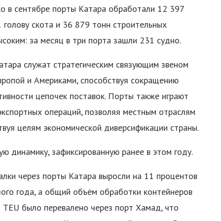
ко в сентябре порты Катара обработали 12 397
 голову скота и 36 879 тонн строительных
соким: за месяц в три порта зашли 231 судно.
атара служат стратегическим связующим звеном
вропой и Америками, способствуя сокращению
тивности цепочек поставок. Порты также играют
экспортных операций, позволяя местным отраслям
вуя целям экономической диверсификации страны.
ую динамику, зафиксированную ранее в этом году.
алки через порты Катара выросли на 11 процентов
ого года, а общий объём обработки контейнеров
0 TEU было перевалено через порт Хамад, что