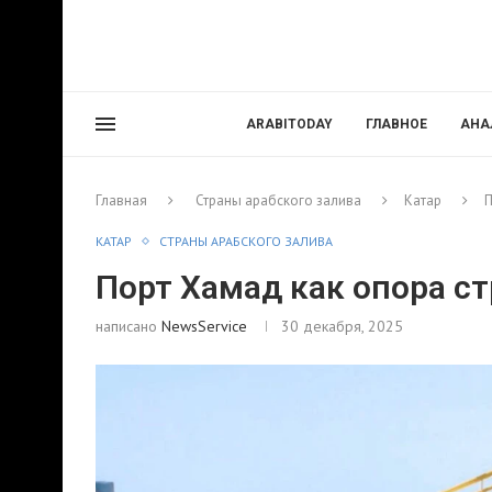
ARABITODAY
ГЛАВНОЕ
АНА
Главная
Страны арабского залива
Катар
П
КАТАР
СТРАНЫ АРАБСКОГО ЗАЛИВА
Порт Хамад как опора стр
написано
NewsService
30 декабря, 2025