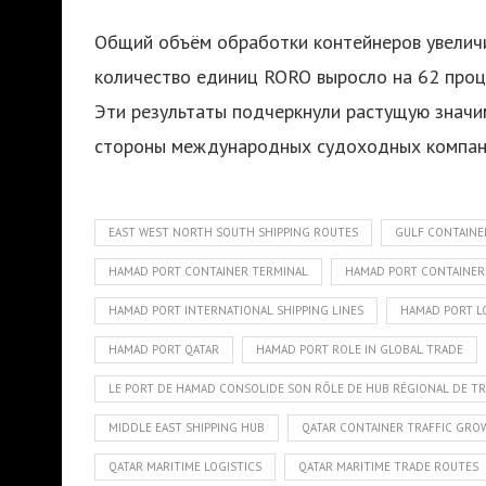
Общий объём обработки контейнеров увеличи
количество единиц RORO выросло на 62 проце
Эти результаты подчеркнули растущую значи
стороны международных судоходных компан
EAST WEST NORTH SOUTH SHIPPING ROUTES
GULF CONTAINE
HAMAD PORT CONTAINER TERMINAL
HAMAD PORT CONTAINER
HAMAD PORT INTERNATIONAL SHIPPING LINES
HAMAD PORT LO
HAMAD PORT QATAR
HAMAD PORT ROLE IN GLOBAL TRADE
LE PORT DE HAMAD CONSOLIDE SON RÔLE DE HUB RÉGIONAL DE 
MIDDLE EAST SHIPPING HUB
QATAR CONTAINER TRAFFIC GR
QATAR MARITIME LOGISTICS
QATAR MARITIME TRADE ROUTES