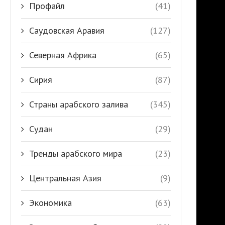
Профайл
(41)
Саудовская Аравия
(127)
Северная Африка
(65)
Сирия
(87)
Страны арабского залива
(345)
Судан
(29)
Тренды арабского мира
(23)
Центральная Азия
(9)
Экономика
(63)