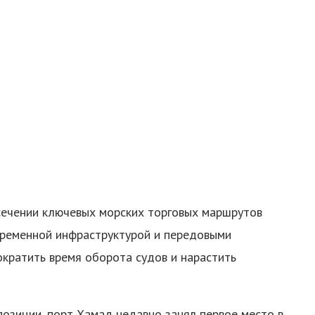
сечении ключевых морских торговых маршрутов
временной инфраструктурой и передовыми
ократить время оборота судов и нарастить
озиции, порт Хамад недавно занял первое место в