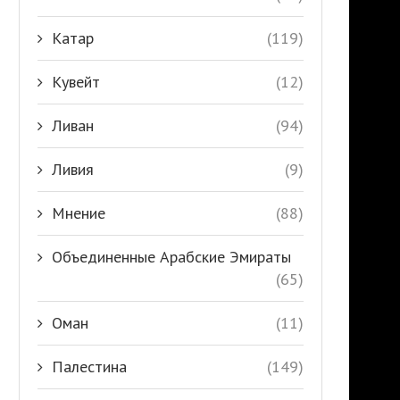
Катар
(119)
Кувейт
(12)
Ливан
(94)
Ливия
(9)
Мнение
(88)
Объединенные Арабские Эмираты
(65)
Оман
(11)
Палестина
(149)