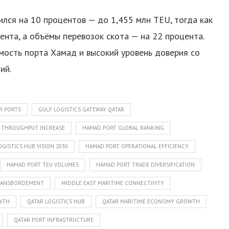
лся на 10 процентов — до 1,455 млн TEU, тогда как
нта, а объёмы перевозок скота — на 22 процента.
мость порта Хамад и высокий уровень доверия со
ий.
R PORTS
GULF LOGISTICS GATEWAY QATAR
 THROUGHPUT INCREASE
HAMAD PORT GLOBAL RANKING
GISTICS HUB VISION 2030
HAMAD PORT OPERATIONAL EFFICIENCY
HAMAD PORT TEU VOLUMES
HAMAD PORT TRADE DIVERSIFICATION
TRANSBORDEMENT
MIDDLE EAST MARITIME CONNECTIVITY
OWTH
QATAR LOGISTICS HUB
QATAR MARITIME ECONOMY GROWTH
QATAR PORT INFRASTRUCTURE