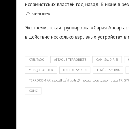
исламистских властей год назад. В июне в ре
25 человек.
Экстремистская группировка «Сарая Ансар ас-
в действие несколько взрывных устройств» в
ATENTADO
ATTAQUE TERRORISTE
CAMI SALDIRISI
MOSQUE ATTACK
ONU DE: SYRIEN
TERÖR ES: SIRIA
TERRORISM AR: حمص، تفجير مسجد، الإرهاب، الأمم المتحدة
ХОМС