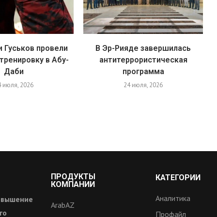
и Гуськов провели
В Эр-Рияде завершилась
тренировку в Абу-
антитеррористическая
Даби
программа
4 июля, 2026
24 июля, 2026
ПРОДУКТЫ
КАТЕГОРИИ
КОМПАНИИ
Аналитика
овышение
ArabAZ
го
Профайл