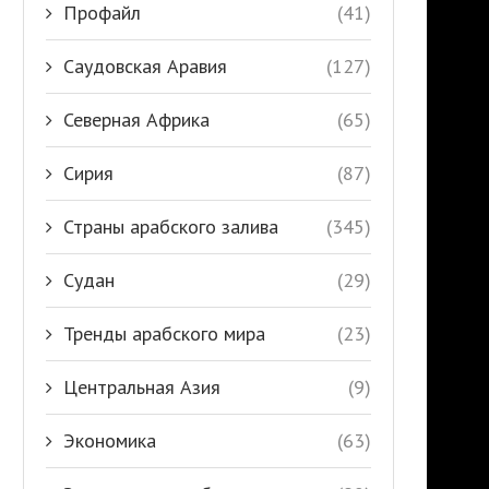
Профайл
(41)
Саудовская Аравия
(127)
Северная Африка
(65)
Сирия
(87)
Страны арабского залива
(345)
Судан
(29)
Тренды арабского мира
(23)
Центральная Азия
(9)
Экономика
(63)