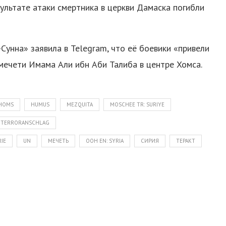
зультате атаки смертника в церкви Дамаска погибли
Сунна» заявила в Telegram, что её боевики «привели
 мечети Имама Али ибн Аби Талиба в центре Хомса.
HOMS
HUMUS
MEZQUITA
MOSCHEE TR: SURIYE
TERRORANSCHLAG
سوريا،  FR: SYRIE
UN
МЕЧЕТЬ
ООН EN: SYRIA
СИРИЯ
ТЕРАКТ