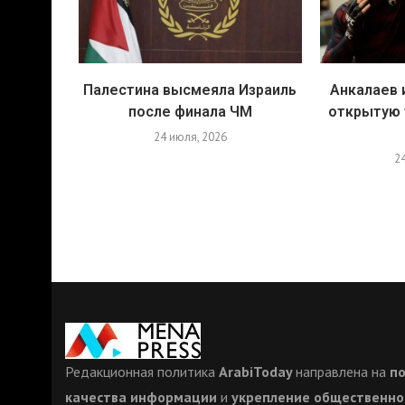
Палестина высмеяла Израиль
Анкалаев 
после финала ЧМ
открытую 
24 июля, 2026
2
Редакционная политика
ArabiToday
направлена на
п
качества информации
и
укрепление общественно