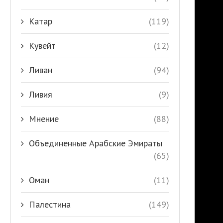
Катар
(119)
Кувейт
(12)
Ливан
(94)
Ливия
(9)
Мнение
(88)
Объединенные Арабские Эмираты
(65)
Оман
(11)
Палестина
(149)