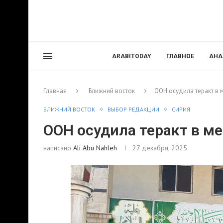
ARABITODAY
ГЛАВНОЕ
АНА
Главная
Ближний восток
ООН осудила теракт в 
БЛИЖНИЙ ВОСТОК
ВЫБОР РЕДАКЦИИ
СИРИЯ
ООН осудила теракт в м
написано
Ali Abu Nahleh
27 декабря, 2025