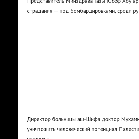
Представитель Минздрава Газы Юсеф Абу ар
страдания — под бомбардировками, среди руи
Директор больницы аш-Шифа доктор Мухамма
уничтожить человеческий потенциал Палестин
удалось».