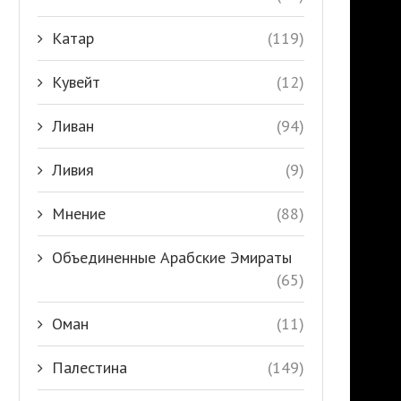
Катар
(119)
Кувейт
(12)
Ливан
(94)
Ливия
(9)
Мнение
(88)
Объединенные Арабские Эмираты
(65)
Оман
(11)
Палестина
(149)