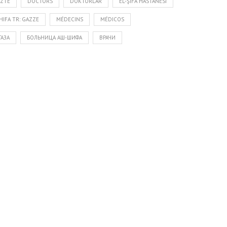
RZTE
DOCTORS
DOKTORLAR
EL-ŞIFA HASTANESI
HIFA TR: GAZZE
MÉDECINS
MÉDICOS
ГАЗА
БОЛЬНИЦА АШ-ШИФА
ВРАЧИ