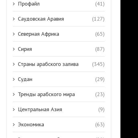
Профайл
(41)
Саудовская Аравия
(127)
Северная Африка
(65)
Сирия
(87)
Страны арабского залива
(345)
Судан
(29)
Тренды арабского мира
(23)
Центральная Азия
(9)
Экономика
(63)