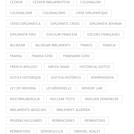
CEZAYIR
CEZAYIR PARLAMENTOSU
COLONIALISM
COLONIALISME
COLONIALISMO
CRISE DIPLOMATIQUE
CRISIS DIPLOMÁTICA
DIPLOMATIC CRISIS
DIPLOMATIK BÖHRAN
DIPLOMATIK KRIZ
DISCULPA FRANCESA
EXCUSES FRANÇAISES
ƏLCƏZAIR
ƏLCƏZAIR PARLAMENTI
FRANCE
FRANCIA
FRANSA
FRANSA ÖZRÜ
FRANSANIN ÜZRÜ
FRENCH APOLOGY
HAFIZA YASASI
HISTORICAL JUSTICE
JUSTICE HISTORIQUE
JUSTICIA HISTÓRICA
KOMPENSASIYA
LEY DE MEMORIA
LOI MÉMORIELLE
MEMORY LAW
MÜSTƏMLƏKƏÇILIK
NUCLEAR TESTS
NÜKLEER DENEMELER
PARLAMENTO ARGELINO
PARLEMENT ALGÉRIEN
PRUEBAS NUCLEARES
REPARACIONES
REPARATIONS
RÉPARATIONS
SÖMÜRGECILIK
TARIHSEL ADALET