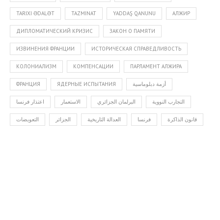
TARIXI ƏDALƏT
TAZMINAT
YADDAŞ QANUNU
АЛЖИР
ДИПЛОМАТИЧЕСКИЙ КРИЗИС
ЗАКОН О ПАМЯТИ
ИЗВИНЕНИЯ ФРАНЦИИ
ИСТОРИЧЕСКАЯ СПРАВЕДЛИВОСТЬ
КОЛОНИАЛИЗМ
КОМПЕНСАЦИИ
ПАРЛАМЕНТ АЛЖИРА
ФРАНЦИЯ
ЯДЕРНЫЕ ИСПЫТАНИЯ
أزمة دبلوماسية
التجارب النووية
البرلمان الجزائري
الاستعمار
اعتذار فرنسا
قانون الذاكرة
فرنسا
العدالة التاريخية
الجزائر
التعويضات