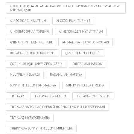
«ОХОТНИКИ ЗА ИГРАМИ»: КАК ИИ СОЗДАЛ МУЛЬТФИЛЬМ БЕЗ УЧАСТИЯ
АНИМАТОРОВ
AI ASOSIDAGI MULTFILM
AI ÇIZGI FILM TÜRKIYE
AI МУЛЬТСЕРИАЛ ТУРЦИЯ
AI НЕГІЗІНДЕГІ МУЛЬТФИЛЬМ
ANIMASYON TEKNOLOJILERI
ANIMATSIYA TEXNOLOGIYALARI
BOLALAR UCHUN AI KONTENT
ÇIZGI FILMIN GELECEĞI
ÇOCUKLAR IÇIN YAPAY ZEKÂ IÇERIK
DIJITAL ANIMASYON
MULTFILM KELAJAGI
RAQAMLI ANIMATSIYA
SUN’IY INTELLEKT ANIMATSIYA
SUN’IY INTELLEKT MEDIA
TRT AVAZ
TRT AVAZ ÇIZGI FILM
TRT AVAZ MULTSERIAL
TRT AVAZ ЗАПУСТИЛ ПЕРВЫЙ ПОЛНОСТЬЮ ИИ-МУЛЬТСЕРИАЛ
TRT AVAZ МУЛЬТСЕРИАЛЫ
TURKIYADA SUN’IY INTELLEKT MULTFILMI