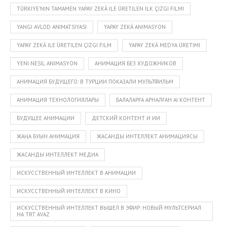
TÜRKIYE’NIN TAMAMEN YAPAY ZEKÂ ILE ÜRETILEN ILK ÇIZGI FILMI
YANGI AVLOD ANIMATSIYASI
YAPAY ZEKÂ ANIMASYON
YAPAY ZEKÂ ILE ÜRETILEN ÇIZGI FILM
YAPAY ZEKÂ MEDYA ÜRETIMI
YENI NESIL ANIMASYON
АНИМАЦИЯ БЕЗ ХУДОЖНИКОВ
АНИМАЦИЯ БУДУЩЕГО: В ТУРЦИИ ПОКАЗАЛИ МУЛЬТФИЛЬМ
АНИМАЦИЯ ТЕХНОЛОГИЯЛАРЫ
БАЛАЛАРҒА АРНАЛҒАН AI КОНТЕНТ
БУДУЩЕЕ АНИМАЦИИ
ДЕТСКИЙ КОНТЕНТ И ИИ
ЖАҢА БУЫН АНИМАЦИЯ
ЖАСАНДЫ ИНТЕЛЛЕКТ АНИМАЦИЯСЫ
ЖАСАНДЫ ИНТЕЛЛЕКТ МЕДИА
ИСКУССТВЕННЫЙ ИНТЕЛЛЕКТ В АНИМАЦИИ
ИСКУССТВЕННЫЙ ИНТЕЛЛЕКТ В КИНО
ИСКУССТВЕННЫЙ ИНТЕЛЛЕКТ ВЫШЕЛ В ЭФИР: НОВЫЙ МУЛЬТСЕРИАЛ
НА TRT AVAZ