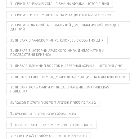
31 СІЧНЯ: БЛИЗЬКИЙ СХІД І ПІВНІЧНА АФРИКА — ІСТОРІЯ ДНЯ
31 СІЧНЯ: ЄГИПЕТ І МІЖНАРОДНА РЕАКЦІЯ НА АРАБСЬКУ ВЕСНУ
31 СІЧНЯ: РОЛЬ АРМІЇ ТА ГЛОБАЛЬНИЙ ДИПЛОМАТИЧНИЙ ПОРЯДОК
ДЕННИЙ
31 ЯНВАРЯ В АРАБСКОМ МИРЕ: КЛЮЧЕВЫЕ СОБЫТИЯ ДНЯ
31 ЯНВАРЯ В ИСТОРИИ АРАБСКОГО МИРА: ДИПЛОМАТИЯ И
ПОСЛЕДСТВИЯ КРИЗИСА
31 ЯНВАРЯ: БЛИЖНИЙ ВОСТОК И СЕВЕРНАЯ АФРИКА — ИСТОРИЯ ДНЯ
31 ЯНВАРЯ: ЕГИПЕТ И МЕЖДУНАРОДНАЯ РЕАКЦИЯ НА АРАБСКУЮ ВЕСНУ
31 ЯНВАРЯ: РОЛЬ АРМИИ И ГЛОБАЛЬНАЯ ДИПЛОМАТИЧЕСКАЯ
ПОВЕСТКА
31 בינואר בהיסטוריה הערבית: דיפלומטיה והשלכות המשבר
31 בינואר בעולם הערבי: אירועי היום המרכזיים
31 בינואר: המזרח התיכון וצפון אפריקה — היסטוריה יומית
31 בינואר: מצרים והתגובה הבינלאומית לאביב הערבי