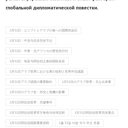
глобальной дипломатической повестки.
1月31日：エジプトとアラブの春への国際的反応
1月31日：中东与北非历史节点
1月31日：中東・北アフリカの歴史的日付
1月31日：埃及与阿拉伯之春的国际反应
1月31日アラブ世界における軍の役割と世界外交議題
1月31日アラブ諸国の重要動向
1月31日のアラブ世界：主な出来事
1月31日のアラブ史：外交と危機の影響
1月31日阿拉伯世界：关键事件
1月31日阿拉伯世界军方角色与全球议程
1月31日阿拉伯世界历史要点
1月31日阿拉伯国家重要进程
1월 31일 아랍 국가 주요 흐름