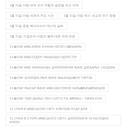
1월 31일 아랍 세계 군의 역할과 글로벌 외교 의제
1월 31일 아랍 세계의 주요 사건
1월 31일 아랍 역사: 외교와 위기 영향
1월 31일 중동·북아프리카 역사적 날짜
1월 31일: 이집트와 아랍의 봄에 대한 국제 반응
31 ҚАҢТАР АРАБ ӘЛЕМІ: КҮННІҢ НЕГІЗГІ ОҚИҒАЛАРЫ
31 ҚАҢТАР АРАБ ЕЛДЕРІ: МАҢЫЗДЫ ҮДЕРІСТЕР
31 ҚАҢТАР АРАБ ТАРИХЫНДА: ДИПЛОМАТИЯ ЖӘНЕ ДАҒДАРЫС САЛДАРЫ
31 ҚАҢТАР: ӘСКЕРДІҢ РӨЛІ ЖӘНЕ ЖАҺАНДЫҚ КҮН ТӘРТІБІ
31 ҚАҢТАР: МЫСЫР ЖӘНЕ АРАБ КӨКТЕМІНЕ ХАЛЫҚАРАЛЫҚ РЕАКЦИЯ
31 ҚАҢТАР: ТАЯУ ШЫҒЫС ПЕН СОЛТҮСТІК АФРИКА — ТАРИХ КҮНІ
31 СІЧНЯ В АРАБСЬКОМУ СВІТІ: КЛЮЧОВІ ПОДІЇ ДНЯ
31 СІЧНЯ В ІСТОРІЇ АРАБСЬКОГО СВІТУ: ДИПЛОМАТІЯ ТА НАСЛІДКИ
КРИЗИ