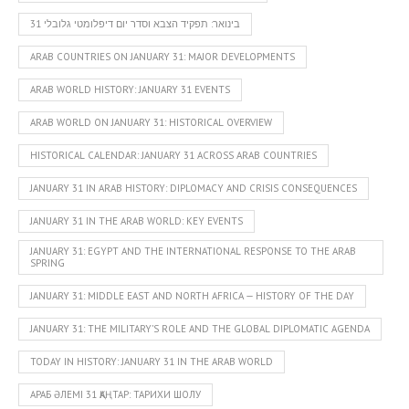
31 בינואר: תפקיד הצבא וסדר יום דיפלומטי גלובלי
ARAB COUNTRIES ON JANUARY 31: MAJOR DEVELOPMENTS
ARAB WORLD HISTORY: JANUARY 31 EVENTS
ARAB WORLD ON JANUARY 31: HISTORICAL OVERVIEW
HISTORICAL CALENDAR: JANUARY 31 ACROSS ARAB COUNTRIES
JANUARY 31 IN ARAB HISTORY: DIPLOMACY AND CRISIS CONSEQUENCES
JANUARY 31 IN THE ARAB WORLD: KEY EVENTS
JANUARY 31: EGYPT AND THE INTERNATIONAL RESPONSE TO THE ARAB
SPRING
JANUARY 31: MIDDLE EAST AND NORTH AFRICA — HISTORY OF THE DAY
JANUARY 31: THE MILITARY’S ROLE AND THE GLOBAL DIPLOMATIC AGENDA
TODAY IN HISTORY: JANUARY 31 IN THE ARAB WORLD
АРАБ ӘЛЕМІ 31 ҚАҢТАР: ТАРИХИ ШОЛУ