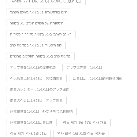
ТАРИХИ КҮНТІЗБЕ: 31 ҚАҢТАР АРАБ ЕЛДЕРІНДЕ
היום בהיסטוריה: 31 בינואר בעולם הערבי
היסטוריה של העולם הערבי: 31 בינואר
העולם הערבי ב-31 בינואר: סקירה היסטורית
לוח היסטורי: 31 בינואר במדינות ערב
מדינות ערב ב-31 בינואר: תהליכים מרכזיים
アラブ世界1月31日の歴史概要
アラブ世界史：1月31日
今天历史上的1月31日：阿拉伯世界
历史日历：1月31日的阿拉伯国家
歴史カレンダー：1月31日のアラブ諸国
歴史の今日は1月31日：アラブ世界
阿拉伯世界1月31日：外交动向与危机影响
阿拉伯世界1月31日历史回顾
아랍 세계 1월 31일 역사 개요
아랍 세계 역사: 1월 31일
역사 달력: 1월 31일 아랍 국가들