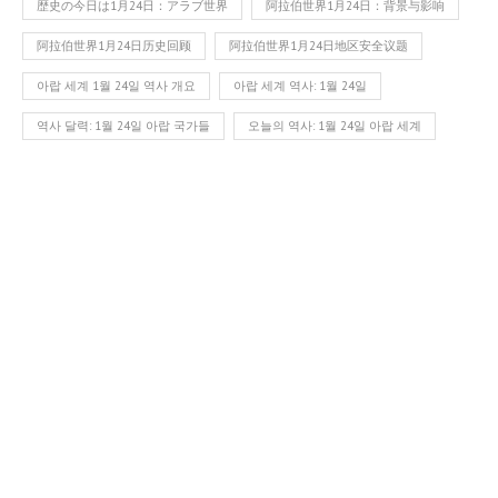
歴史の今日は1月24日：アラブ世界
阿拉伯世界1月24日：背景与影响
阿拉伯世界1月24日历史回顾
阿拉伯世界1月24日地区安全议题
아랍 세계 1월 24일 역사 개요
아랍 세계 역사: 1월 24일
역사 달력: 1월 24일 아랍 국가들
오늘의 역사: 1월 24일 아랍 세계