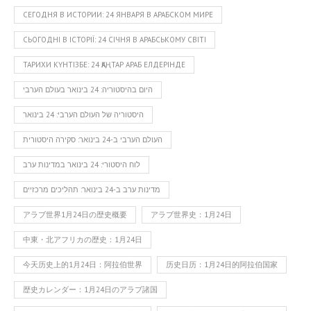
СЕГОДНЯ В ИСТОРИИ: 24 ЯНВАРЯ В АРАБСКОМ МИРЕ
СЬОГОДНІ В ІСТОРІЇ: 24 СІЧНЯ В АРАБСЬКОМУ СВІТІ
ТАРИХИ КҮНТІЗБЕ: 24 ҚАҢТАР АРАБ ЕЛДЕРІНДЕ
היום בהיסטוריה: 24 בינואר בעולם הערבי
היסטוריה של העולם הערבי: 24 בינואר
העולם הערבי ב-24 בינואר: סקירה היסטורית
לוח היסטורי: 24 בינואר במדינות ערב
מדינות ערב ב-24 בינואר: תהליכים מרכזיים
アラブ世界1月24日の歴史概要
アラブ世界史：1月24日
中東・北アフリカの歴史：1月24日
今天历史上的1月24日：阿拉伯世界
历史日历：1月24日的阿拉伯国家
歴史カレンダー：1月24日のアラブ諸国