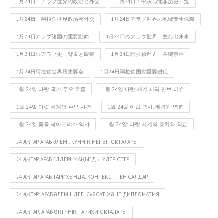
1月24日：アラブ世界の政治と外交
1月24日：中东与北非历史一览
1月24日：阿拉伯世界政治与外交
1月24日アラブ世界の地域安全保障
1月24日アラブ諸国の重要動向
1月24日のアラブ世界：主な出来事
1月24日のアラブ史：背景と影響
1月24日阿拉伯世界：关键事件
1月24日阿拉伯世界历史要点
1月24日阿拉伯国家重要进程
1월 24일 아랍 국가 주요 흐름
1월 24일 아랍 세계 지역 안보 이슈
1월 24일 아랍 세계의 주요 사건
1월 24일 아랍 역사: 배경과 영향
1월 24일 중동·북아프리카 역사
1월 24일: 아랍 세계의 정치와 외교
24 ҚАҢТАР АРАБ ӘЛЕМІ: КҮННІҢ НЕГІЗГІ ОҚИҒАЛАРЫ
24 ҚАҢТАР АРАБ ЕЛДЕРІ: МАҢЫЗДЫ ҮДЕРІСТЕР
24 ҚАҢТАР АРАБ ТАРИХЫНДА: КОНТЕКСТ ПЕН САЛДАР
24 ҚАҢТАР: АРАБ ӘЛЕМІНДЕГІ САЯСАТ ЖӘНЕ ДИПЛОМАТИЯ
24 ҚАҢТАР: АРАБ ӨҢІРІНІҢ ТАРИХИ ОҚИҒАЛАРЫ