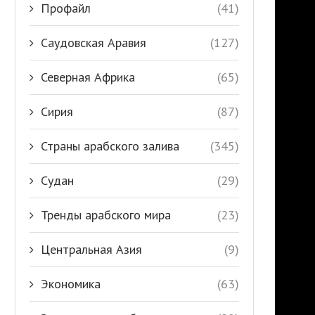
Профайл
(41)
Саудовская Аравия
(127)
Северная Африка
(65)
Сирия
(87)
Страны арабского залива
(345)
Судан
(29)
Тренды арабского мира
(23)
Центральная Азия
(9)
Экономика
(63)