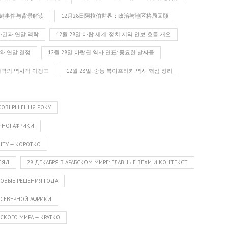
关键事件与背景解读
12月28日阿拉伯世界：政治与地区格局回顾
 사건과 연말 맥락
12월 28일 아랍 세계: 정치·지역 안보 흐름 개요
의와 연말 결정
12월 28일 아랍권 역사 연표: 중요한 날짜들
 지역의 역사적 이정표
12월 28일: 중동·북아프리카 역사 핵심 정리
МКОВІ РІШЕННЯ РОКУ
ІЧНОЇ АФРИКИ
ВІТУ — КОРОТКО
ГЛЯД
28 ДЕКАБРЯ В АРАБСКОМ МИРЕ: ГЛАВНЫЕ ВЕХИ И КОНТЕКСТ
ОГОВЫЕ РЕШЕНИЯ ГОДА
 СЕВЕРНОЙ АФРИКИ
СКОГО МИРА — КРАТКО