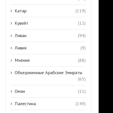
Катар
(119)
Кувейт
(12)
Ливан
(94)
Ливия
(9)
Мнение
(88)
Объединенные Арабские Эмираты
(65)
Оман
(11)
Палестина
(149)