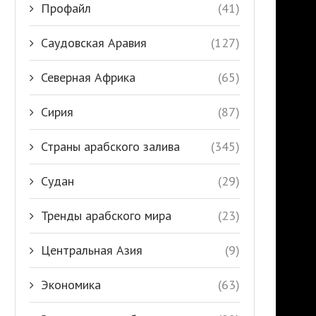
Профайл
(41)
Саудовская Аравия
(127)
Северная Африка
(65)
Сирия
(87)
Страны арабского залива
(345)
Судан
(29)
Тренды арабского мира
(23)
Центральная Азия
(9)
Экономика
(63)