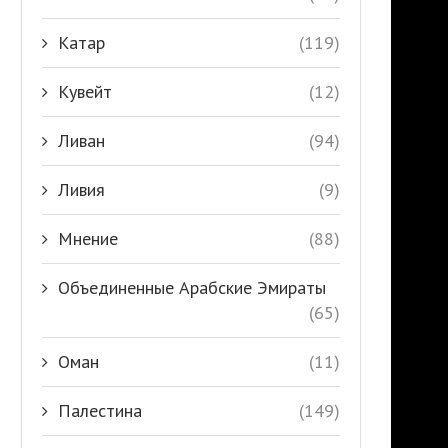
Катар
(119)
Кувейт
(12)
Ливан
(94)
Ливия
(9)
Мнение
(88)
Объединенные Арабские Эмираты
(65)
Оман
(11)
Палестина
(149)